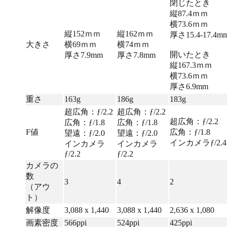
閉じたとき
縦87.4ｍｍ
横73.6ｍｍ
縦152ｍｍ
縦162ｍｍ
厚さ15.4-17.4m
大きさ
横69ｍｍ
横74ｍｍ
開いたとき
厚さ7.9mm
厚さ7.8mm
縦167.3ｍｍ
横73.6ｍｍ
厚さ6.9mm
重さ
163g
186g
183g
超広角：ƒ/2.2
超広角：ƒ/2.2
超広角：ƒ/2.2
広角：ƒ/1.8
広角：ƒ/1.8
F値
広角：ƒ/1.8
望遠：ƒ/2.0
望遠：ƒ/2.0
インカメラƒ/2.4
インカメラ
インカメラ
ƒ/2.2
ƒ/2.2
カメラの
数
3
4
2
（アウ
ト）
解像度
3,088 x 1,440
3,088 x 1,440
2,636 x 1,080
画素密度
566ppi
524ppi
425ppi