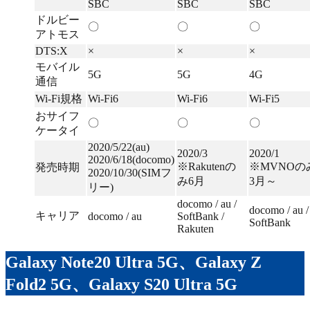
SBC
SBC
SBC
ドルビー
〇
〇
〇
アトモス
DTS:X
×
×
×
モバイル
5G
5G
4G
通信
Wi-Fi規格
Wi-Fi6
Wi-Fi6
Wi-Fi5
おサイフ
〇
〇
〇
ケータイ
2020/5/22(au)
2020/3
2020/1
2020/6/18(docomo)
※Rakutenの
※MVNOの
発売時期
2020/10/30(SIMフ
み6月
3月～
リー)
docomo / au /
docomo / au /
キャリア
docomo / au
SoftBank /
SoftBank
Rakuten
Galaxy Note20 Ultra 5G、Galaxy Z
Fold2 5G、Galaxy S20 Ultra 5G