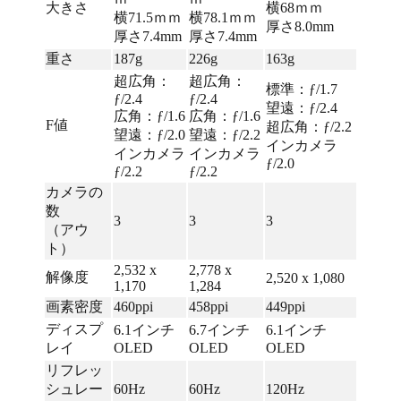
大きさ
横68ｍｍ
横71.5ｍｍ
横78.1ｍｍ
厚さ8.0mm
厚さ7.4mm
厚さ7.4mm
重さ
187g
226g
163g
超広角：
超広角：
標準：ƒ/1.7
ƒ/2.4
ƒ/2.4
望遠：ƒ/2.4
広角：ƒ/1.6
広角：ƒ/1.6
F値
超広角：ƒ/2.2
望遠：ƒ/2.0
望遠：ƒ/2.2
インカメラ
インカメラ
インカメラ
ƒ/2.0
ƒ/2.2
ƒ/2.2
カメラの
数
3
3
3
（アウ
ト）
2,532 x
2,778 x
解像度
2,520 x 1,080
1,170
1,284
画素密度
460ppi
458ppi
449ppi
ディスプ
6.1インチ
6.7インチ
6.1インチ
レイ
OLED
OLED
OLED
リフレッ
シュレー
60Hz
60Hz
120Hz