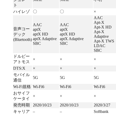
ト
ハイレゾ
〇
〇
×
AAC
Apt-X
AAC
AAC
Apt-X HD
音声コー
aptX
aptX
Apt-X
aptX HD
aptX HD
デック
Adaptive
aptX Adaptive
aptX Adaptive
(Bluetooth)
Apt-X TWS
SBC
SBC
LDAC
SBC
ドルビー
×
×
×
アトモス
DTS:X
×
×
×
モバイル
5G
5G
5G
通信
Wi-Fi規格
Wi-Fi6
Wi-Fi6
Wi-Fi6
おサイフ
×
×
×
ケータイ
発売時期
2020/10/23
2020/10/23
2020/3/27
キャリア
–
–
Softbank