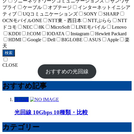
ク
ソニーネットワークコミュニケーションズ
サンワサ
プライ
ケーブル
オプテージ
インターネットイニシア
ティブ
UQコミュニケーションズ
SONY
SHARP
OCNモバイルONE
NTT東・西日本
NTTぷらら
NTT
ドコモ
NEC
8K
MicroSoft
LINEモバイル
Lenovo
KDDI
J:COM
IODATA
Instagram
Hewlett Packard
HDMI
Google
Dell
BIGLOBE
ASUS
Apple
楽
天
検索
CLOSE
おすすめの光回線
おすすめ記事
光回線
光回線 10Gbps 10種類・比較
カテゴリー