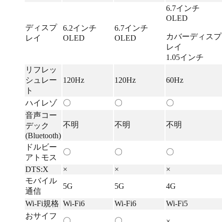
6.7インチ
OLED
ディスプ
6.2インチ
6.7インチ
カバーディスプ
レイ
OLED
OLED
レイ
1.05インチ
リフレッ
シュレー
120Hz
120Hz
60Hz
ト
ハイレゾ
〇
〇
〇
音声コー
不明
不明
不明
デック
(Bluetooth)
ドルビー
〇
〇
〇
アトモス
DTS:X
×
×
×
モバイル
5G
5G
4G
通信
Wi-Fi規格
Wi-Fi6
Wi-Fi6
Wi-Fi5
おサイフ
〇
〇
×