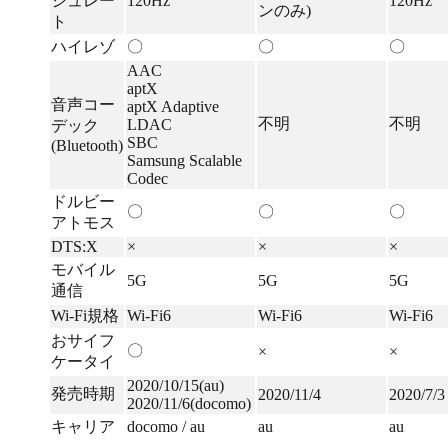
シュレー
120Hz
120Hz
ンのみ)
ト
ハイレゾ
〇
〇
〇
AAC
aptX
音声コー
aptX Adaptive
不明
不明
LDAC
デック
SBC
(Bluetooth)
Samsung Scalable
Codec
ドルビー
〇
〇
〇
アトモス
DTS:X
×
×
×
モバイル
5G
5G
5G
通信
Wi-Fi規格
Wi-Fi6
Wi-Fi6
Wi-Fi6
おサイフ
〇
×
×
ケータイ
2020/10/15(au)
発売時期
2020/11/4
2020/7/3
2020/11/6(docomo)
キャリア
docomo / au
au
au