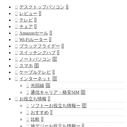
デスクトップパソコン
7
レビュー
1
テレビ
1
チェア
1
Amazonセール
1
Wi-Fiルーター
5
ブラックフライデー
1
スイッチングハブ
1
ノートパソコン
19
スマホ
11
ケーブルテレビ
3
インターネット
10
光回線
27
通信キャリア・格安SIM
15
お役立ち情報
9
ソフトーお役立ち情報ー
24
おすすめ
6
比較
1
地デジーお役立ち情報ー
2