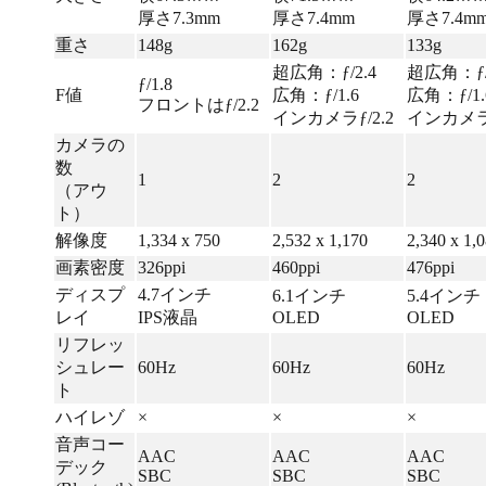
厚さ7.3mm
厚さ7.4mm
厚さ7.4m
重さ
148g
162g
133g
超広角：ƒ/2.4
超広角：ƒ/
ƒ/1.8
F値
広角：ƒ/1.6
広角：ƒ/1.
フロントはƒ/2.2
インカメラƒ/2.2
インカメラƒ
カメラの
数
1
2
2
（アウ
ト）
解像度
1,334 x 750
2,532 x 1,170
2,340 x 1,
画素密度
326ppi
460ppi
476ppi
ディスプ
4.7インチ
6.1インチ
5.4インチ
レイ
IPS液晶
OLED
OLED
リフレッ
シュレー
60Hz
60Hz
60Hz
ト
ハイレゾ
×
×
×
音声コー
AAC
AAC
AAC
デック
SBC
SBC
SBC