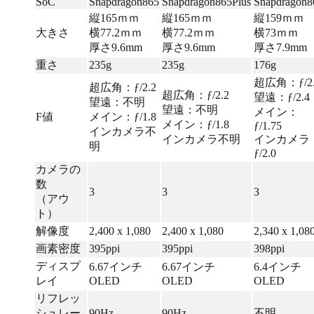
SoC
Snapdragon865
Snapdragon865Plus
Snapdragon8
縦165ｍｍ
縦165ｍｍ
縦159ｍｍ
大きさ
横77.2ｍｍ
横77.2ｍｍ
横73ｍｍ
厚さ9.6mm
厚さ9.6mm
厚さ7.9mm
重さ
235g
235g
176g
超広角：ƒ/2.
超広角：ƒ/2.2
超広角：ƒ/2.2
望遠：ƒ/2.4
望遠：不明
望遠：不明
メイン：
F値
メイン：ƒ/1.8
メイン：ƒ/1.8
ƒ/1.75
インカメラ不
インカメラ不明
インカメラ
明
ƒ/2.0
カメラの
数
3
3
3
（アウ
ト）
解像度
2,400 x 1,080
2,400 x 1,080
2,340 x 1,08
画素密度
395ppi
395ppi
398ppi
ディスプ
6.67インチ
6.67インチ
6.4インチ
レイ
OLED
OLED
OLED
リフレッ
シュレー
90Hz
90Hz
不明