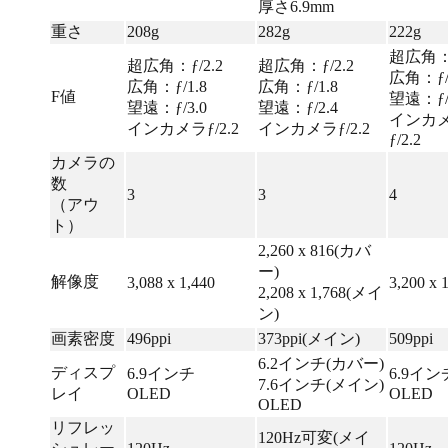
厚さ6.9mm
重さ
208g
282g
222g
超広角：ƒ
超広角：ƒ/2.2
超広角：ƒ/2.2
広角：ƒ/
広角：ƒ/1.8
広角：ƒ/1.8
F値
望遠：ƒ/
望遠：ƒ/3.0
望遠：ƒ/2.4
インカ
インカメラƒ/2.2
インカメラƒ/2.2
ƒ/2.2
カメラの
数
3
3
4
（アウ
ト）
2,260 x 816(カバ
ー)
解像度
3,088 x 1,440
3,200 x 
2,208 x 1,768(メイ
ン)
画素密度
496ppi
373ppi(メイン)
509ppi
6.2インチ(カバー)
ディスプ
6.9インチ
6.9イン
7.6インチ(メイン)
レイ
OLED
OLED
OLED
リフレッ
120Hz可変(メイ