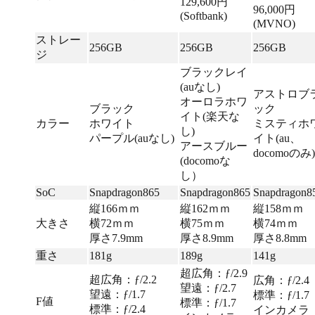
129,600円
96,000円
(Softbank)
(MVNO)
ストレー
256GB
256GB
256GB
ジ
ブラックレイ
(auなし)
アストロブ
オーロラホワ
ブラック
ック
イト(楽天な
カラー
ホワイト
ミスティホ
し)
パープル(auなし)
イト(au、
アースブルー
docomoのみ)
(docomoな
し）
SoC
Snapdragon865
Snapdragon865
Snapdragon8
縦166ｍｍ
縦162ｍｍ
縦158ｍｍ
大きさ
横72ｍｍ
横75ｍｍ
横74ｍｍ
厚さ7.9mm
厚さ8.9mm
厚さ8.8mm
重さ
181g
189g
141g
超広角：ƒ/2.9
超広角：ƒ/2.2
広角：ƒ/2.4
望遠：ƒ/2.7
望遠：ƒ/1.7
標準：ƒ/1.7
F値
標準：ƒ/1.7
標準：ƒ/2.4
インカメラ