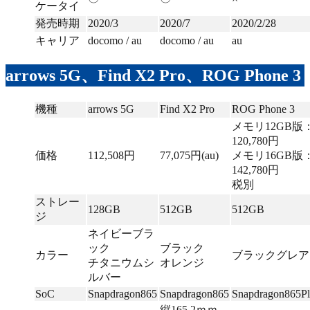
ケータイ
発売時期
2020/3
2020/7
2020/2/28
キャリア
docomo / au
docomo / au
au
arrows 5G、Find X2 Pro、ROG Phone 3
機種
arrows 5G
Find X2 Pro
ROG Phone 3
メモリ12GB版
120,780円
価格
112,508円
77,075円(au)
メモリ16GB版
142,780円
税別
ストレー
128GB
512GB
512GB
ジ
ネイビーブラ
ック
ブラック
カラー
ブラックグレア
チタニウムシ
オレンジ
ルバー
SoC
Snapdragon865
Snapdragon865
Snapdragon865Pl
縦165.2ｍｍ