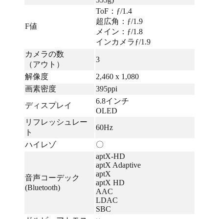
ToF：ƒ/1.4
超広角：ƒ/1.9
F値
メイン：ƒ/1.8
インカメラƒ/1.9
カメラの数
3
（アウト）
解像度
2,460 x 1,080
画素密度
395ppi
6.8インチ
ディスプレイ
OLED
リフレッシュレー
60Hz
ト
ハイレゾ
〇
aptX-HD
aptX Adaptive
aptX
音声コーデック
aptX HD
(Bluetooth)
AAC
LDAC
SBC