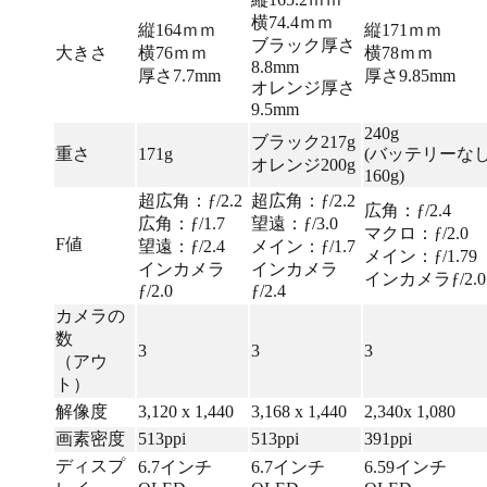
横74.4ｍｍ
縦164ｍｍ
縦171ｍｍ
ブラック厚さ
大きさ
横76ｍｍ
横78ｍｍ
8.8mm
厚さ7.7mm
厚さ9.85mm
オレンジ厚さ
9.5mm
240g
ブラック217g
重さ
171g
(バッテリーな
オレンジ200g
160g)
超広角：ƒ/2.2
超広角：ƒ/2.2
広角：ƒ/2.4
広角：ƒ/1.7
望遠：ƒ/3.0
マクロ：ƒ/2.0
F値
望遠：ƒ/2.4
メイン：ƒ/1.7
メイン：ƒ/1.79
インカメラ
インカメラ
インカメラƒ/2.0
ƒ/2.0
ƒ/2.4
カメラの
数
3
3
3
（アウ
ト）
解像度
3,120 x 1,440
3,168 x 1,440
2,340x 1,080
画素密度
513ppi
513ppi
391ppi
ディスプ
6.7インチ
6.7インチ
6.59インチ