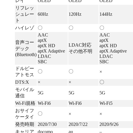
レイ
OLED
OLED
OLED
リフレッ
シュレー
60Hz
120Hz
144Hz
ト
ハイレゾ
〇
〇
〇
AAC
AAC
aptX
aptX
音声コー
LDAC対応
aptX HD
aptX HD
デック
aptX Adaptive
aptX Adaptive
その他不明
(Bluetooth)
LDAC
LDAC
SBC
SBC
ドルビー
〇
〇
×
アトモス
DTS:X
×
×
〇
モバイル
5G
5G
5G
通信
Wi-Fi規格
Wi-Fi6
Wi-Fi6
Wi-Fi5
おサイフ
〇
×
×
ケータイ
発売時期
2020/7/30
2020/7/22
2020/9/26
キャリア
docomo
au
–