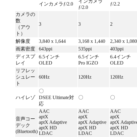
インカメラ
インカメラƒ/2.0
ƒ/2.2
ƒ/2.0
カメラの
数
3
3
2
（アウ
ト）
解像度
3,840 x 1,644
3,168 x 1,440
2,340 x 1,080
画素密度
643ppi
535ppi
403ppi
ディスプ
6.5インチ
6.5インチ
6.4インチ
レイ
OLED
Pro IGZO
OLED
リフレッ
シュレー
60Hz
120Hz
120Hz
ト
〇
ハイレゾ
DSEE Ultimate対
〇
〇
応
AAC
AAC
AAC
aptX
aptX
aptX
音声コー
aptX Adaptive
aptX Adaptive
aptX Adaptiv
デック
aptX HD
aptX HD
aptX HD
(Bluetooth)
LDAC
LDAC
LDAC