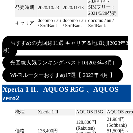
2020/10/17
SIMフリー：
発売時期
2020/10/23
2020/11/13
2021/5/28発売
docomo / au
docomo / au
docomo / au /
キャリア
/ SoftBank
/ SoftBank
SoftBank
おすすめの光回線11選 キャリア＆地域別[2023年3
月]
光回線人気ランキング-ベスト10[2023年3月]
Wi-Fiルーターおすすめ17選【 2023年 4月 】
Xperia 1 II、AQUOS R5G 、AQUOS
zero2
機種
Xperia 1 II
AQUOS R5G
AQUOS zero
21,984円
128,800円
(Softbank)
(Rakuten)
価格
136,400円
51,500円～