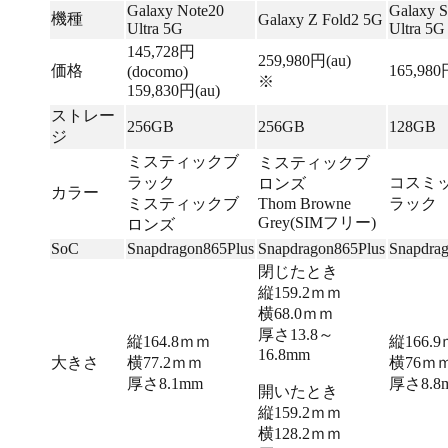
Galaxy Note20
Galaxy 
機種
Galaxy Z Fold2 5G
Ultra 5G
Ultra 5G
145,728円
259,980円(au)
価格
165,98
(docomo)
※
159,830円(au)
ストレー
256GB
256GB
128GB
ジ
ミスティックブ
ミスティックブ
ラック
コスミ
ロンズ
カラー
ミスティックブ
Thom Browne
ラック
Grey(SIMフリー)
ロンズ
SoC
Snapdragon865Plus
Snapdragon865Plus
Snapdra
閉じたとき
縦159.2ｍｍ
横68.0ｍｍ
厚さ13.8～
縦164.8ｍｍ
縦166.
16.8mm
大きさ
横77.2ｍｍ
横76ｍ
厚さ8.1mm
厚さ8.8
開いたとき
縦159.2ｍｍ
横128.2ｍｍ