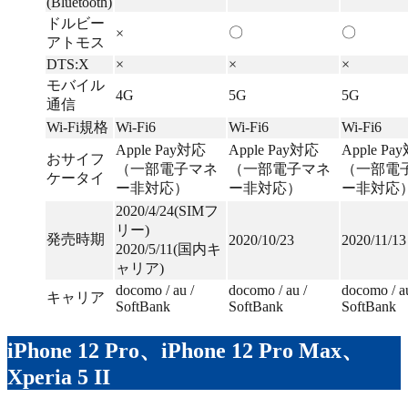
(Bluetooth)
ドルビー
〇
〇
×
アトモス
DTS:X
×
×
×
モバイル
4G
5G
5G
通信
Wi-Fi規格
Wi-Fi6
Wi-Fi6
Wi-Fi6
Apple Pay対応
Apple Pay対応
Apple Pa
おサイフ
（一部電子マネ
（一部電子マネ
（一部電
ケータイ
ー非対応）
ー非対応）
ー非対応
2020/4/24(SIMフ
リー)
発売時期
2020/10/23
2020/11/13
2020/5/11(国内キ
ャリア)
docomo / au /
docomo / au /
docomo / au
キャリア
SoftBank
SoftBank
SoftBank
iPhone 12 Pro、iPhone 12 Pro Max、
Xperia 5 II