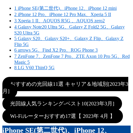
1
iPhone SE(第二世代)、iPhone 12、iPhone 12 mini
2
iPhone 12 Pro、iPhone 12 Pro Max、Xperia 5 II
3
Xperia 1 II、AQUOS R5G 、AQUOS zero2
4
Galaxy Note20 Ultra 5G、Galaxy Z Fold2 5G、Galaxy
S20 Ultra 5G
5
Galaxy S20、Galaxy S20+、Galaxy Z Flip、Galaxy Z
Flip 5G
6
arrows 5G、Find X2 Pro、ROG Phone 3
7
ZenFone 7、ZenFone 7 Pro、ZTE Axon 10 Pro 5G、Red
Magic 5
8
LG V60 ThinQ 5G
おすすめの光回線11選 キャリア＆地域別[2023年3
月]
光回線人気ランキング-ベスト10[2023年3月]
Wi-Fiルーターおすすめ17選【 2023年 4月 】
iPhone SE(第二世代)、iPhone 12、