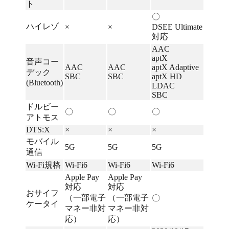
ト
〇
ハイレゾ
×
×
DSEE Ultimate
対応
AAC
aptX
音声コー
AAC
AAC
aptX Adaptive
デック
SBC
SBC
aptX HD
(Bluetooth)
LDAC
SBC
ドルビー
〇
〇
〇
アトモス
DTS:X
×
×
×
モバイル
5G
5G
5G
通信
Wi-Fi規格
Wi-Fi6
Wi-Fi6
Wi-Fi6
Apple Pay
Apple Pay
対応
対応
おサイフ
（一部電子
（一部電子
〇
ケータイ
マネー非対
マネー非対
応）
応）