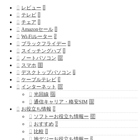
レビュー
1
テレビ
1
チェア
1
Amazonセール
1
Wi-Fiルーター
5
ブラックフライデー
1
スイッチングハブ
1
ノートパソコン
19
スマホ
11
デスクトップパソコン
7
ケーブルテレビ
3
インターネット
10
光回線
27
通信キャリア・格安SIM
15
お役立ち情報
9
ソフトーお役立ち情報ー
24
おすすめ
6
比較
1
地デジーお役立ち情報ー
2