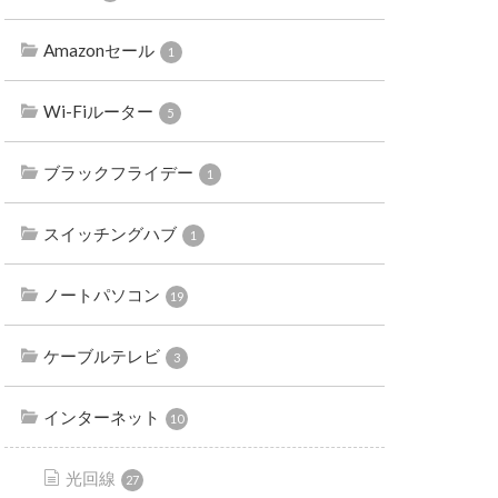
Amazonセール
1
Wi-Fiルーター
5
ブラックフライデー
1
スイッチングハブ
1
ノートパソコン
19
ケーブルテレビ
3
インターネット
10
光回線
27