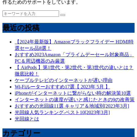
作るためのサポートをしています。
最近の投稿
【2024年最新版】Amazonブラックフライデー HDMI特
選セール品8選！
おすすめ2023Amazon「プライムデーセール対象商品」
PC＆周辺機器のみ厳選
【 AirPods 】第1世代・第2世代・第3世代の違いとは？
徹底比較！
ケーブルテレビのインターネットが遅い理由
Wi-Fiルーターおすすめ17選【 2023年 5月 】
iPhoneがインターネットに繋がらない時の解決策10選
インターネットの速度が遅いと感じたときの9の改善策
おすすめの光回線11選 キャリア＆地域別[2023年3月]
光回線人気ランキング-ベスト10[2023年3月]
光回線とは
カテゴリー