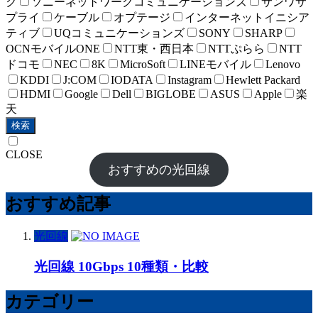
ク
ソニーネットワークコミュニケーションズ
サンワサ
プライ
ケーブル
オプテージ
インターネットイニシア
ティブ
UQコミュニケーションズ
SONY
SHARP
OCNモバイルONE
NTT東・西日本
NTTぷらら
NTT
ドコモ
NEC
8K
MicroSoft
LINEモバイル
Lenovo
KDDI
J:COM
IODATA
Instagram
Hewlett Packard
HDMI
Google
Dell
BIGLOBE
ASUS
Apple
楽
天
検索
CLOSE
おすすめの光回線
おすすめ記事
光回線
光回線 10Gbps 10種類・比較
カテゴリー