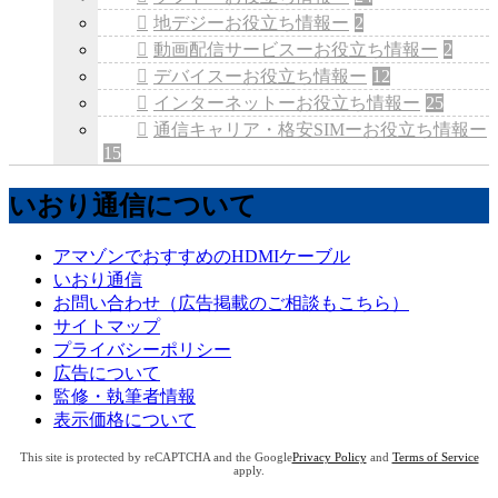
地デジーお役立ち情報ー
2
動画配信サービスーお役立ち情報ー
2
デバイスーお役立ち情報ー
12
インターネットーお役立ち情報ー
25
通信キャリア・格安SIMーお役立ち情報ー
15
いおり通信について
アマゾンでおすすめのHDMIケーブル
いおり通信
お問い合わせ（広告掲載のご相談もこちら）
サイトマップ
プライバシーポリシー
広告について
監修・執筆者情報
表示価格について
This site is protected by reCAPTCHA and the Google
Privacy Policy
and
Terms of Service
apply.