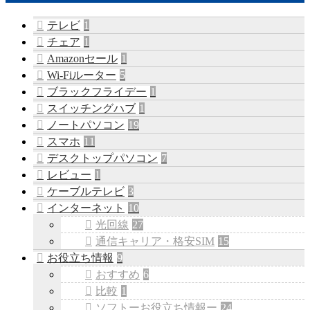
テレビ
1
チェア
1
Amazonセール
1
Wi-Fiルーター
5
ブラックフライデー
1
スイッチングハブ
1
ノートパソコン
19
スマホ
11
デスクトップパソコン
7
レビュー
1
ケーブルテレビ
3
インターネット
10
光回線
27
通信キャリア・格安SIM
15
お役立ち情報
9
おすすめ
6
比較
1
ソフトーお役立ち情報ー
24