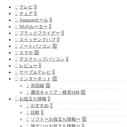
テレビ
1
チェア
1
Amazonセール
1
Wi-Fiルーター
5
ブラックフライデー
1
スイッチングハブ
1
ノートパソコン
19
スマホ
11
デスクトップパソコン
7
レビュー
1
ケーブルテレビ
3
インターネット
10
光回線
27
通信キャリア・格安SIM
15
お役立ち情報
9
おすすめ
6
比較
1
ソフトーお役立ち情報ー
24
地デジーお役立ち情報ー
2