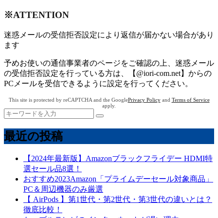
※ATTENTION
迷惑メールの受信拒否設定により返信が届かない場合があり
ます
予めお使いの通信事業者のページをご確認の上、迷惑メール
の受信拒否設定を行っている方は、【@iori-com.net】からの
PCメールを受信できるように設定を行ってください。
This site is protected by reCAPTCHA and the Google
Privacy Policy
and
Terms of Service
apply.
最近の投稿
【2024年最新版】Amazonブラックフライデー HDMI特
選セール品8選！
おすすめ2023Amazon「プライムデーセール対象商品」
PC＆周辺機器のみ厳選
【 AirPods 】第1世代・第2世代・第3世代の違いとは？
徹底比較！