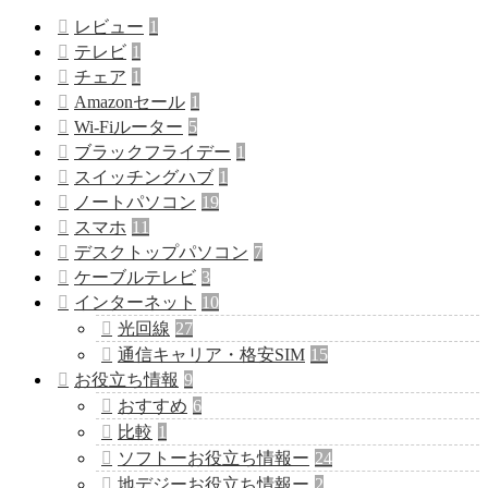
レビュー
1
テレビ
1
チェア
1
Amazonセール
1
Wi-Fiルーター
5
ブラックフライデー
1
スイッチングハブ
1
ノートパソコン
19
スマホ
11
デスクトップパソコン
7
ケーブルテレビ
3
インターネット
10
光回線
27
通信キャリア・格安SIM
15
お役立ち情報
9
おすすめ
6
比較
1
ソフトーお役立ち情報ー
24
地デジーお役立ち情報ー
2