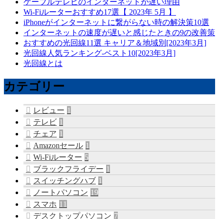
ケーブルテレビのインターネットが遅い理由
Wi-Fiルーターおすすめ17選【 2023年 5月 】
iPhoneがインターネットに繋がらない時の解決策10選
インターネットの速度が遅いと感じたときの9の改善策
おすすめの光回線11選 キャリア＆地域別[2023年3月]
光回線人気ランキング-ベスト10[2023年3月]
光回線とは
カテゴリー
レビュー
1
テレビ
1
チェア
1
Amazonセール
1
Wi-Fiルーター
5
ブラックフライデー
1
スイッチングハブ
1
ノートパソコン
19
スマホ
11
デスクトップパソコン
7