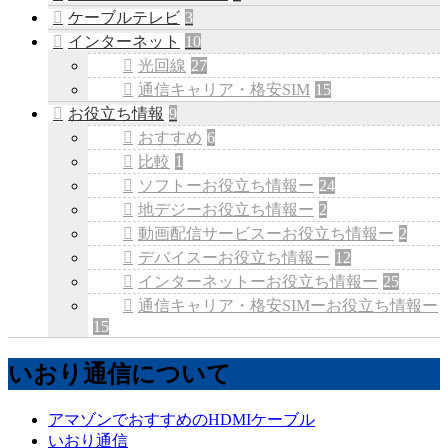
ケーブルテレビ
3
インターネット
10
光回線
27
通信キャリア・格安SIM
15
お役立ち情報
9
おすすめ
6
比較
1
ソフトーお役立ち情報ー
24
地デジーお役立ち情報ー
2
動画配信サービスーお役立ち情報ー
2
デバイスーお役立ち情報ー
12
インターネットーお役立ち情報ー
25
通信キャリア・格安SIMーお役立ち情報ー
15
いおり通信について
アマゾンでおすすめのHDMIケーブル
いおり通信