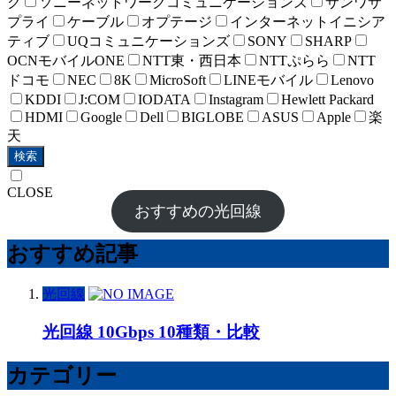
ク
ソニーネットワークコミュニケーションズ
サンワサ
プライ
ケーブル
オプテージ
インターネットイニシア
ティブ
UQコミュニケーションズ
SONY
SHARP
OCNモバイルONE
NTT東・西日本
NTTぷらら
NTT
ドコモ
NEC
8K
MicroSoft
LINEモバイル
Lenovo
KDDI
J:COM
IODATA
Instagram
Hewlett Packard
HDMI
Google
Dell
BIGLOBE
ASUS
Apple
楽
天
検索
CLOSE
おすすめの光回線
おすすめ記事
光回線
光回線 10Gbps 10種類・比較
カテゴリー