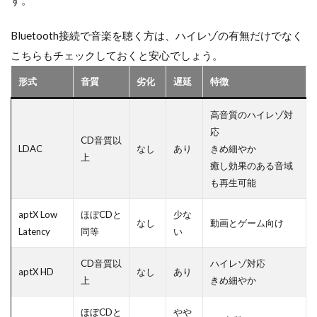
Bluetooth接続で音楽を聴く方は、ハイレゾの有無だけでなく
こちらもチェックしておくと安心でしょう。
形式
音質
劣化
遅延
特徴
高音質のハイレゾ対
応
CD音質以
LDAC
なし
あり
きめ細やか
上
癒し効果のある音域
も再生可能
aptX Low
ほぼCDと
少な
なし
動画とゲーム向け
Latency
同等
い
CD音質以
ハイレゾ対応
aptX HD
なし
あり
上
きめ細やか
ほぼCDと
やや