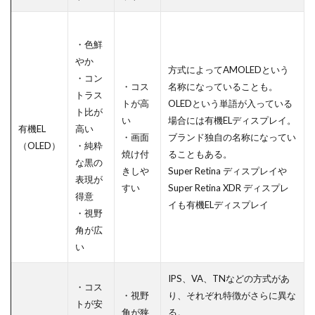
・色鮮
やか
方式によってAMOLEDという
・コン
・コス
名称になっていることも。
トラス
トが高
OLEDという単語が入っている
ト比が
い
場合には有機ELディスプレイ。
有機EL
高い
・画面
ブランド独自の名称になってい
（OLED）
・純粋
焼け付
ることもある。
な黒の
きしや
Super Retina ディスプレイや
表現が
すい
Super Retina XDR ディスプレ
得意
イも有機ELディスプレイ
・視野
角が広
い
IPS、VA、TNなどの方式があ
・コス
・視野
り、それぞれ特徴がさらに異な
トが安
角が狭
る。