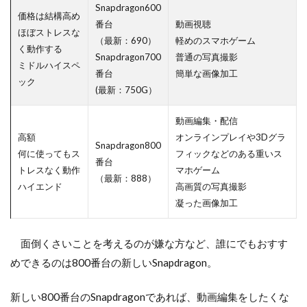
Snapdragon600
価格は結構高め
番台
動画視聴
ほぼストレスな
（最新：690）
軽めのスマホゲーム
く動作する
Snapdragon700
普通の写真撮影
ミドルハイスペ
番台
簡単な画像加工
ック
(最新：750G）
動画編集・配信
高額
オンラインプレイや3Dグラ
Snapdragon800
何に使ってもス
フィックなどのある重いス
番台
トレスなく動作
マホゲーム
（最新：888）
ハイエンド
高画質の写真撮影
凝った画像加工
面倒くさいことを考えるのが嫌な方など、誰にでもおすす
めできるのは800番台の新しいSnapdragon。
新しい800番台のSnapdragonであれば、動画編集をしたくな