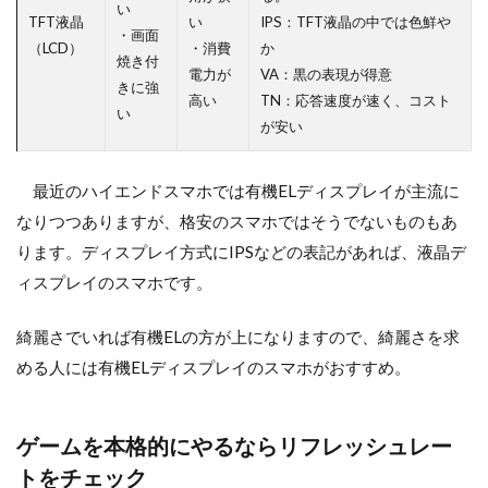
い
TFT液晶
い
IPS：TFT液晶の中では色鮮や
・画面
（LCD）
・消費
か
焼き付
電力が
VA：黒の表現が得意
きに強
高い
TN：応答速度が速く、コスト
い
が安い
最近のハイエンドスマホでは有機ELディスプレイが主流に
なりつつありますが、格安のスマホではそうでないものもあ
ります。ディスプレイ方式にIPSなどの表記があれば、液晶デ
ィスプレイのスマホです。
綺麗さでいれば有機ELの方が上になりますので、綺麗さを求
める人には有機ELディスプレイのスマホがおすすめ。
ゲームを本格的にやるならリフレッシュレー
トをチェック