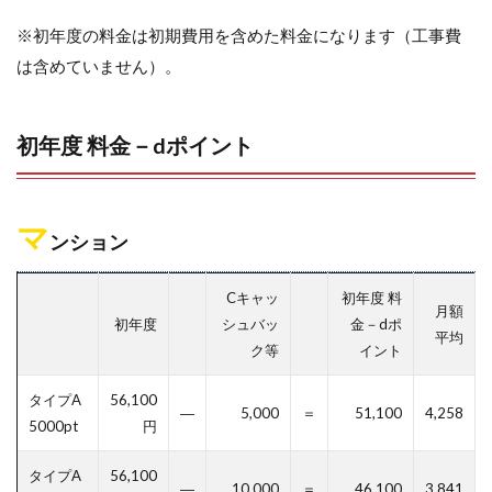
※初年度の料金は初期費用を含めた料金になります（工事費
は含めていません）。
初年度 料金－dポイント
マ
ンション
Cキャッ
初年度 料
月額
初年度
シュバッ
金－dポ
平均
ク等
イント
タイプA
56,100
―
5,000
＝
51,100
4,258
5000pt
円
タイプA
56,100
―
10,000
＝
46,100
3,841