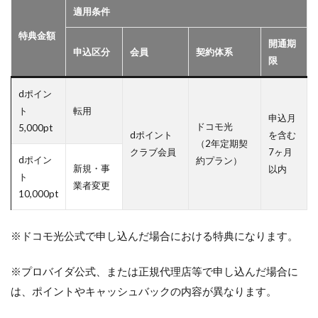
適用条件
特典金額
開通期
申込区分
会員
契約体系
限
dポイン
ト
転用
申込月
ドコモ光
5,000pt
dポイント
を含む
（2年定期契
クラブ会員
7ヶ月
dポイン
約プラン）
新規・事
以内
ト
業者変更
10,000pt
※ドコモ光公式で申し込んだ場合における特典になります。
※プロバイダ公式、または正規代理店等で申し込んだ場合に
は、ポイントやキャッシュバックの内容が異なります。