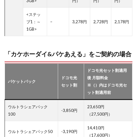
3GB>
円）
円）
円）
<ステッ
プ1：～
–
3,278円
2,728円
2,178円
1GB>
「カケホーダイ&パケあえる」をご契約の場合
ドコモ光セット割適用
ドコモ光
後 月額料金
パケットパック
セット割
※（）内はドコモ光セ
ット割適用前
ウルトラシェアパック
23,650円
-3,850円
100
（27,500円）
14,410円
ウルトラシェアパック50
-3,190円
（17,600円）