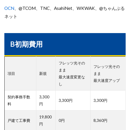
OCN
、@TCOM、TNC、AsahiNet、WKWAK、@ちゃんぷる
ネット
B初期費用
フレッツ光その
フレッツ光その
まま
項目
新規
まま
最大速度変更な
最大速度アップ
し
契約事務手数
3,300
3,300円
3,300円
料
円
19,800
戸建て工事費
0円
8,360円
円