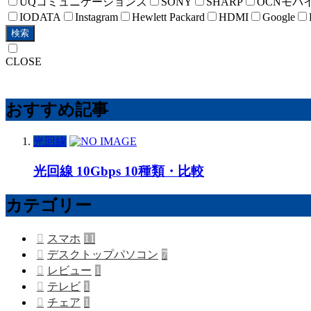
UQコミュニケーションズ
SONY
SHARP
OCNモバ
IODATA
Instagram
Hewlett Packard
HDMI
Google
検索
CLOSE
おすすめ記事
光回線
光回線 10Gbps 10種類・比較
カテゴリー
スマホ
11
デスクトップパソコン
7
レビュー
1
テレビ
1
チェア
1