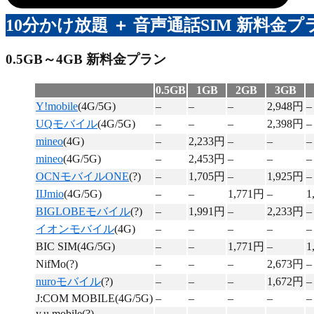
10分かけ放題 ＋ 音声通話SIM 新料金プ
0.5GB～4GB 新料金プラン
0.5GB
1GB
2GB
3GB
Y!mobile
(4G/5G)
–
–
–
2,948円
–
UQモバイル
(4G/5G)
–
–
–
2,398円
–
mineo
(4G)
–
2,233円
–
–
–
mineo
(4G/5G)
–
2,453円
–
–
–
OCNモバイルONE
(?)
–
1,705円
–
1,925円
–
IIJmio
(4G/5G)
–
–
1,771円
–
1
BIGLOBEモバイル
(?)
–
1,991円
–
2,233円
–
イオンモバイル
(4G)
–
–
–
–
–
BIC SIM(4G/5G)
–
–
1,771円
–
1
NifMo(?)
–
–
–
2,673円
–
nuroモバイル
(?)
–
–
–
1,672円
–
J:COM MOBILE(4G/5G)
–
–
–
–
–
y.u mobile(?)
–
–
–
–
–