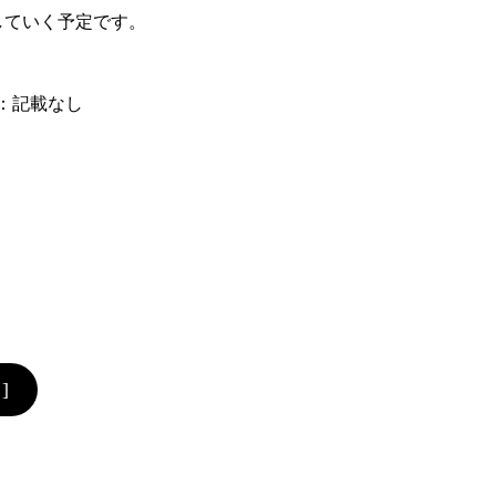
していく予定です。
?：記載なし
]