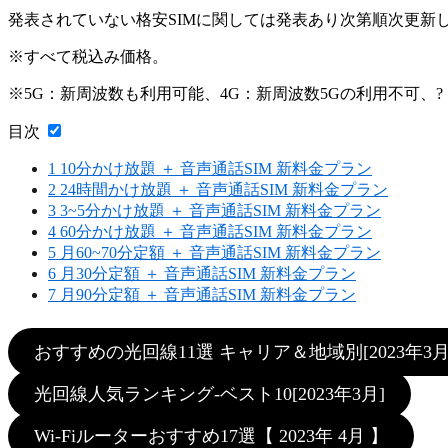
発表されていない格安SIMに関しては発表あり次第順次更新
※すべて税込み価格。
※5G：新周波数も利用可能、4G：新周波数5Gの利用不可、
目次
1
10分かけ放題 ＋ 音声通話SIM 新料金プラン
2
24時間かけ放題 ＋ 音声通話SIM 新料金プラン
3
3~5分かけ放題 ＋ 音声通話SIM 新料金プラン
4
60分かけ放題 ＋ 音声通話SIM 新料金プラン
5
月60~70分定額 ＋ 音声通話SIM 新料金プラン
6
月30分定額 ＋ 音声通話SIM 新料金プラン
7
月90分定額 ＋ 音声通話SIM 新料金プラン
おすすめの光回線11選 キャリア＆地域別[2023年3月
光回線人気ランキング-ベスト10[2023年3月]
Wi-Fiルーターおすすめ17選【 2023年 4月 】