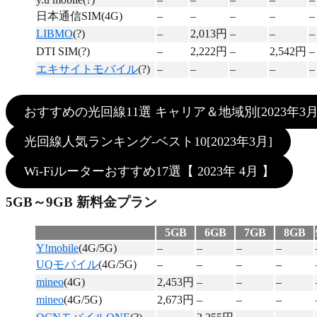
日本通信SIM(4G)
–
–
–
–
–
LIBMO
(?)
–
2,013円
–
–
–
DTI SIM(?)
–
2,222円
–
2,542円
–
エキサイトモバイル
(?)
–
–
–
–
–
おすすめの光回線11選 キャリア＆地域別[2023年3月
光回線人気ランキング-ベスト10[2023年3月]
Wi-Fiルーターおすすめ17選【 2023年 4月 】
5GB～9GB 新料金プラン
5GB
6GB
7GB
8GB
Y!mobile
(4G/5G)
–
–
–
–
UQモバイル
(4G/5G)
–
–
–
–
mineo
(4G)
2,453円
–
–
–
mineo
(4G/5G)
2,673円
–
–
–