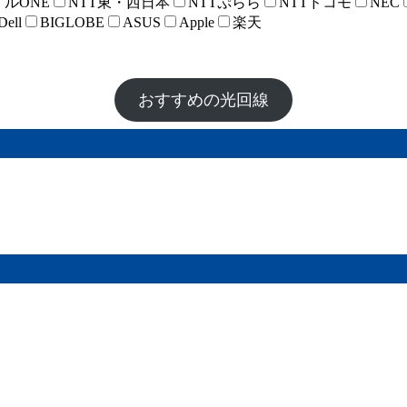
イルONE
NTT東・西日本
NTTぷらら
NTTドコモ
NEC
Dell
BIGLOBE
ASUS
Apple
楽天
おすすめの光回線