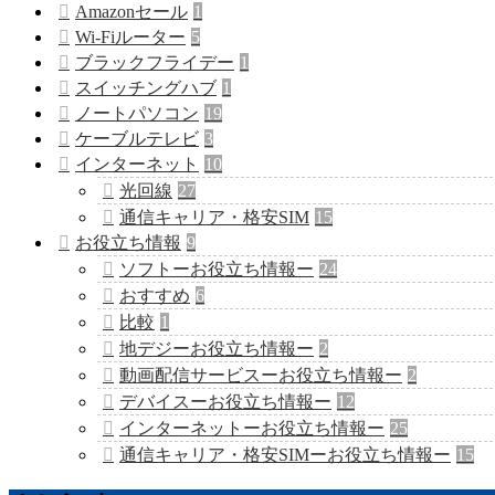
Amazonセール
1
Wi-Fiルーター
5
ブラックフライデー
1
スイッチングハブ
1
ノートパソコン
19
ケーブルテレビ
3
インターネット
10
光回線
27
通信キャリア・格安SIM
15
お役立ち情報
9
ソフトーお役立ち情報ー
24
おすすめ
6
比較
1
地デジーお役立ち情報ー
2
動画配信サービスーお役立ち情報ー
2
デバイスーお役立ち情報ー
12
インターネットーお役立ち情報ー
25
通信キャリア・格安SIMーお役立ち情報ー
15