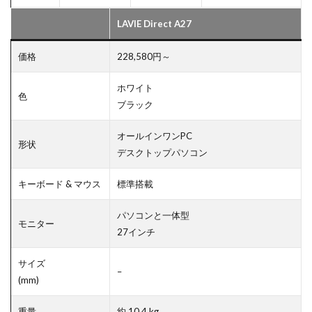
LAVIE Direct A27
価格
228,580円～
ホワイト
色
ブラック
オールインワンPC
形状
デスクトップパソコン
キーボード & マウス
標準搭載
パソコンと一体型
モニター
27インチ
サイズ
–
(mm)
重量
約 10.4 kg