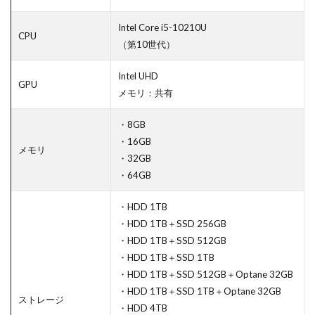
Intel Core i5-10210U
CPU
（第10世代）
Intel UHD
GPU
メモリ：共有
・8GB
・16GB
メモリ
・32GB
・64GB
・HDD 1TB
・HDD 1TB＋SSD 256GB
・HDD 1TB＋SSD 512GB
・HDD 1TB＋SSD 1TB
・HDD 1TB＋SSD 512GB＋Optane 32GB
・HDD 1TB＋SSD 1TB＋Optane 32GB
ストレージ
・HDD 4TB