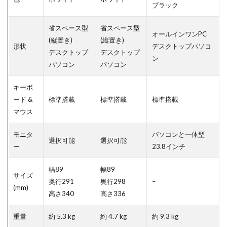
ブラック
省スペース型
省スペース型
オールインワンPC
(縦置き)
(縦置き)
形状
デスクトップパソコ
デスクトップ
デスクトップ
ン
パソコン
パソコン
キーボ
ード &
標準搭載
標準搭載
標準搭載
マウス
モニタ
パソコンと一体型
選択可能
選択可能
ー
23.8インチ
幅89
幅89
サイズ
奥行291
奥行298
–
(mm)
高さ340
高さ336
重量
約 5.3 kg
約 4.7 kg
約 9.3 kg