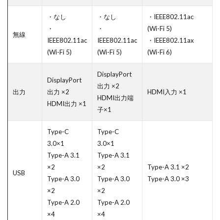
・なし
・なし
・IEEE802.11ac
・
・
(Wi-Fi 5)
無線
IEEE802.11ac
IEEE802.11ac
・IEEE802.11ax
(Wi-Fi 5)
(Wi-Fi 5)
(Wi-Fi 6)
DisplayPort
DisplayPort
出力 ×2
出力
出力 ×2
HDMI入力 ×1
HDMI出力端
HDMI出力 ×1
子×1
Type-C
Type-C
3.0×1
3.0×1
Type-A 3.1
Type-A 3.1
×2
×2
Type-A 3.1 ×2
USB
Type-A 3.0
Type-A 3.0
Type-A 3.0 ×3
×2
×2
Type-A 2.0
Type-A 2.0
×4
×4