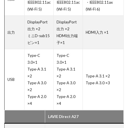
IEEE802.11ac
IEEE802.11ac
・IEEE802.11ax
(Wi-Fi 5)
(Wi-Fi 5)
(Wi-Fi 6)
DisplayPort
DisplayPort
出力 ×2
出力 ×2
出力
HDMI入力 ×1
ミニD-sub15
HDMI出力端
ピン×1
子×1
Type-C
Type-C
3.0×1
3.0×1
Type-A 3.1
Type-A 3.1
×2
×2
Type-A 3.1 ×2
USB
Type-A 3.0
Type-A 3.0
Type-A 3.0 ×3
×2
×2
Type-A 2.0
Type-A 2.0
×4
×4
LAVIE Direct A27