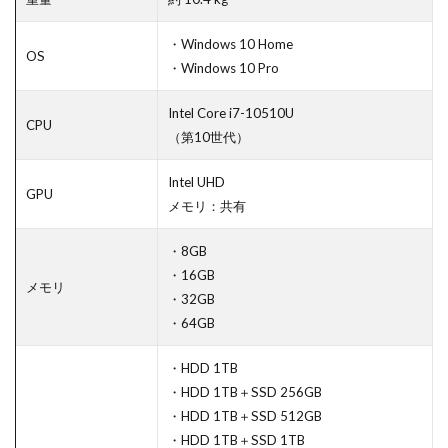
・Windows 10 Home
OS
・Windows 10 Pro
Intel Core i7-10510U
CPU
（第10世代）
Intel UHD
GPU
メモリ：共有
・8GB
・16GB
メモリ
・32GB
・64GB
・HDD 1TB
・HDD 1TB＋SSD 256GB
・HDD 1TB＋SSD 512GB
・HDD 1TB＋SSD 1TB