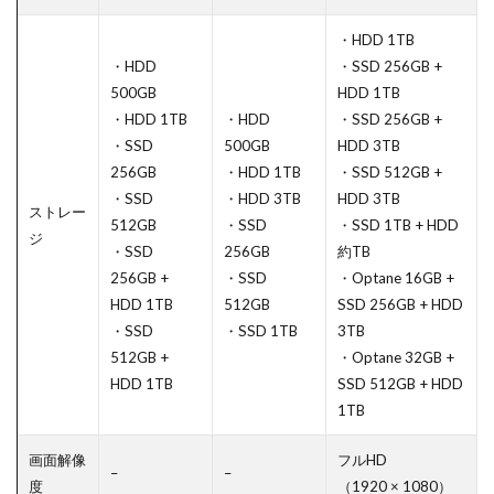
・HDD 1TB
・HDD
・SSD 256GB +
500GB
HDD 1TB
・HDD 1TB
・HDD
・SSD 256GB +
・SSD
500GB
HDD 3TB
256GB
・HDD 1TB
・SSD 512GB +
・SSD
・HDD 3TB
HDD 3TB
ストレー
512GB
・SSD
・SSD 1TB + HDD
ジ
・SSD
256GB
約TB
256GB +
・SSD
・Optane 16GB +
HDD 1TB
512GB
SSD 256GB + HDD
・SSD
・SSD 1TB
3TB
512GB +
・Optane 32GB +
HDD 1TB
SSD 512GB + HDD
1TB
画面解像
フルHD
–
–
度
（1920 × 1080）