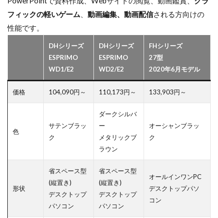
PowerPointで資料作成、Webサイトの閲覧、動画鑑賞、
グラ
フィックの軽いゲーム
、
動画編集、動画配信
される方向けの
性能です。
DHシリーズ
DHシリーズ
FHシリーズ
ESPRIMO
ESPRIMO
27型
WD1/E2
WD2/E2
2020年6月モデル
価格
104,090円～
110,173円～
133,903円～
ダークシルバ
サテンブラッ
ー
オーシャンブラッ
色
ク
メタリックブ
ク
ラウン
省スペース型
省スペース型
オールインワンPC
(縦置き)
(縦置き)
形状
デスクトップパソ
デスクトップ
デスクトップ
コン
パソコン
パソコン