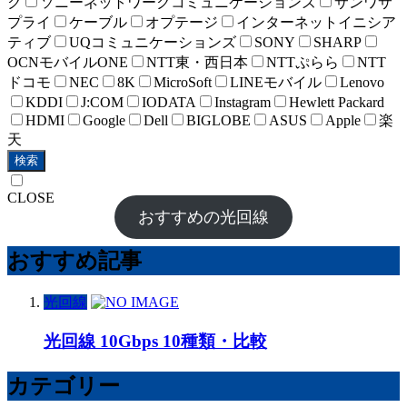
ク
ソニーネットワークコミュニケーションズ
サンワサ
プライ
ケーブル
オプテージ
インターネットイニシア
ティブ
UQコミュニケーションズ
SONY
SHARP
OCNモバイルONE
NTT東・西日本
NTTぷらら
NTT
ドコモ
NEC
8K
MicroSoft
LINEモバイル
Lenovo
KDDI
J:COM
IODATA
Instagram
Hewlett Packard
HDMI
Google
Dell
BIGLOBE
ASUS
Apple
楽
天
検索
CLOSE
おすすめの光回線
おすすめ記事
光回線
光回線 10Gbps 10種類・比較
カテゴリー