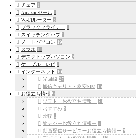
チェア
1
Amazonセール
1
Wi-Fiルーター
5
ブラックフライデー
1
スイッチングハブ
1
ノートパソコン
19
スマホ
11
デスクトップパソコン
7
ケーブルテレビ
3
インターネット
10
光回線
27
通信キャリア・格安SIM
15
お役立ち情報
9
ソフトーお役立ち情報ー
24
おすすめ
6
比較
1
地デジーお役立ち情報ー
2
動画配信サービスーお役立ち情報ー
2