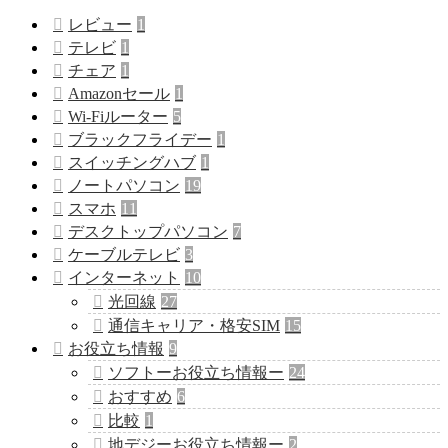
レビュー
1
テレビ
1
チェア
1
Amazonセール
1
Wi-Fiルーター
5
ブラックフライデー
1
スイッチングハブ
1
ノートパソコン
19
スマホ
11
デスクトップパソコン
7
ケーブルテレビ
3
インターネット
10
光回線
27
通信キャリア・格安SIM
15
お役立ち情報
9
ソフトーお役立ち情報ー
24
おすすめ
6
比較
1
地デジーお役立ち情報ー
2