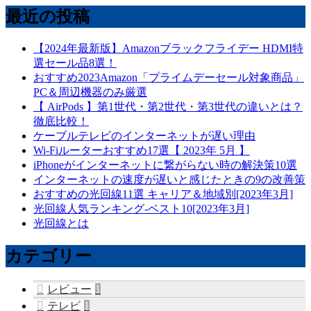
最近の投稿
【2024年最新版】Amazonブラックフライデー HDMI特
選セール品8選！
おすすめ2023Amazon「プライムデーセール対象商品」
PC＆周辺機器のみ厳選
【 AirPods 】第1世代・第2世代・第3世代の違いとは？
徹底比較！
ケーブルテレビのインターネットが遅い理由
Wi-Fiルーターおすすめ17選【 2023年 5月 】
iPhoneがインターネットに繋がらない時の解決策10選
インターネットの速度が遅いと感じたときの9の改善策
おすすめの光回線11選 キャリア＆地域別[2023年3月]
光回線人気ランキング-ベスト10[2023年3月]
光回線とは
カテゴリー
レビュー
1
テレビ
1