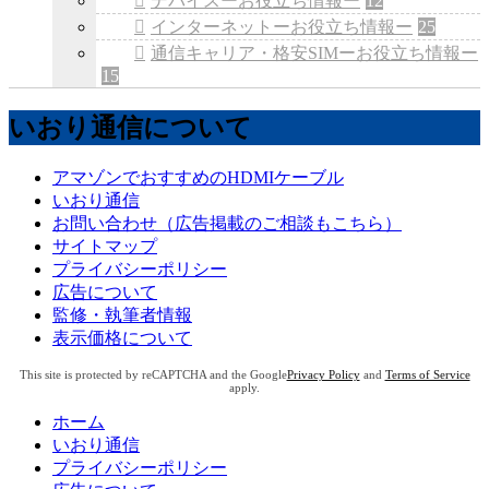
デバイスーお役立ち情報ー
12
インターネットーお役立ち情報ー
25
通信キャリア・格安SIMーお役立ち情報ー
15
いおり通信について
アマゾンでおすすめのHDMIケーブル
いおり通信
お問い合わせ（広告掲載のご相談もこちら）
サイトマップ
プライバシーポリシー
広告について
監修・執筆者情報
表示価格について
This site is protected by reCAPTCHA and the Google
Privacy Policy
and
Terms of Service
apply.
ホーム
いおり通信
プライバシーポリシー