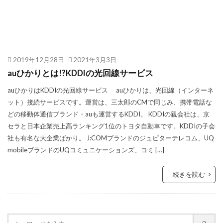
2019年12月28日
2021年3月3日
auひかりとは!?KDDIの光回線サービス
auひかりはKDDIの光回線サービス auひかりは、光回線（インターネ
ット）接続サービスです。運営は、三太郎のCMで同じみ、携帯電話な
どの移動体通信ブランド・auも運営するKDDI。 KDDIの親会社は、京
セラと日本企業売上高ランキング1位のトヨタ自動車です。KDDIの子会
社も有名な大企業ばかり。 J:COMブランドのジュピターテレコム、UQ
mobileブランドのUQコミュニケーションズ、コミ […]
続きを読む