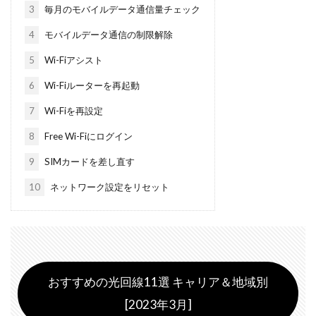
3
毎月のモバイルデータ通信量チェック
4
モバイルデータ通信の制限解除
5
Wi-Fiアシスト
6
Wi-Fiルーターを再起動
7
Wi-Fiを再設定
8
Free Wi-Fiにログイン
9
SIMカードを差し直す
10
ネットワーク設定をリセット
おすすめの光回線11選 キャリア＆地域別
[2023年3月]