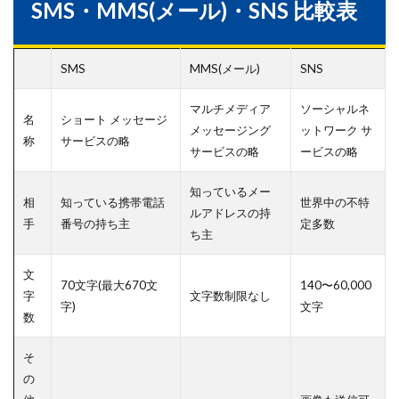
SMS・MMS(メール)・SNS 比較表
SMS
MMS(メール)
SNS
マルチメディア
ソーシャルネ
名
ショート メッセージ
メッセージング
ットワーク サ
称
サービスの略
サービスの略
ービスの略
知っているメー
相
知っている携帯電話
世界中の不特
ルアドレスの持
手
番号の持ち主
定多数
ち主
文
70文字(最大670文
140〜60,000
字
文字数制限なし
字)
文字
数
そ
の