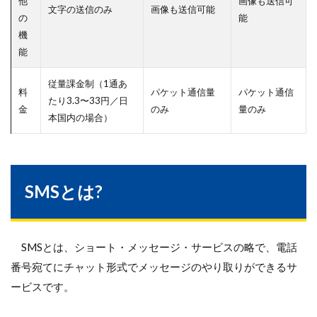
他
画像も送信可
文字の送信のみ
画像も送信可能
の
能
機
能
従量課金制（1通あ
料
パケット通信量
パケット通信
たり3.3〜33円／日
金
のみ
量のみ
本国内の場合）
SMSとは?
SMSとは、ショート・メッセージ・サービスの略で、電話
番号宛てにチャット形式でメッセージのやり取りができるサ
ービスです。