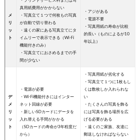
・プリントサービス料または写
真用紙費用がかからない
・アジがある
メ
・写真立て１つで何枚もの写真
・電源不要
リ
が自動で切り替わる
・写真用紙の寿命が比較
ッ
・遠くの家にある写真立てにタ
的長い（ものによるが10
ト
イムリーで表示できる（Wi-Fi
年以上）
機能付きのみ）
・写真立てにおさめるまでの手
間が少ない
・写真用紙が劣化する
・写真立て１つに1枚もし
・電源が必要
くは数枚しか入れられな
デ
・Wi-Fi機能付きにはインター
い
メ
ネット回線が必要
・たくさんの写真を飾る
リ
・新しいSDカードにデータを
には写真を飾る場所を広
ッ
入れ替える手間がかかる
げる必要がある
ト
（SDカードの寿命が3年程度だ
・遠くのご家族、友達に
から）
郵送しなければならない