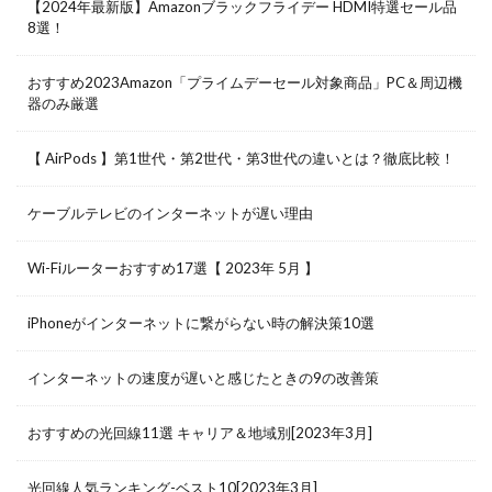
【2024年最新版】Amazonブラックフライデー HDMI特選セール品
8選！
おすすめ2023Amazon「プライムデーセール対象商品」PC＆周辺機
器のみ厳選
【 AirPods 】第1世代・第2世代・第3世代の違いとは？徹底比較！
ケーブルテレビのインターネットが遅い理由
Wi-Fiルーターおすすめ17選【 2023年 5月 】
iPhoneがインターネットに繋がらない時の解決策10選
インターネットの速度が遅いと感じたときの9の改善策
おすすめの光回線11選 キャリア＆地域別[2023年3月]
光回線人気ランキング-ベスト10[2023年3月]