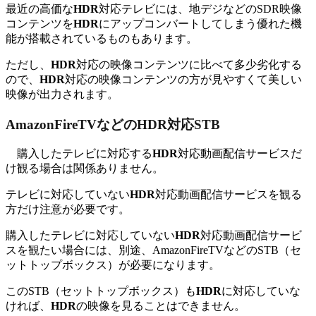
最近の高価な
HDR
対応テレビには、地デジなどのSDR映像
コンテンツを
HDR
にアップコンバートしてしまう優れた機
能が搭載されているものもあります。
ただし、
HDR
対応の映像コンテンツに比べて多少劣化する
ので、
HDR
対応の映像コンテンツの方が見やすくて美しい
映像が出力されます。
AmazonFireTVなどのHDR対応STB
購入したテレビに対応する
HDR
対応動画配信サービスだ
け観る場合は関係ありません。
テレビに対応していない
HDR
対応動画配信サービスを観る
方だけ注意が必要です。
購入したテレビに対応していない
HDR
対応動画配信サービ
スを観たい場合には、別途、AmazonFireTVなどのSTB（セ
ットトップボックス）が必要になります。
このSTB（セットトップボックス）も
HDR
に対応していな
ければ、
HDR
の映像を見ることはできません。