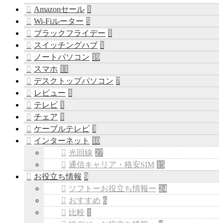
Amazonセール
1
Wi-Fiルーター
5
ブラックフライデー
1
スイッチングハブ
1
ノートパソコン
19
スマホ
11
デスクトップパソコン
7
レビュー
1
テレビ
1
チェア
1
ケーブルテレビ
3
インターネット
10
光回線
27
通信キャリア・格安SIM
15
お役立ち情報
9
ソフトーお役立ち情報ー
24
おすすめ
6
比較
1