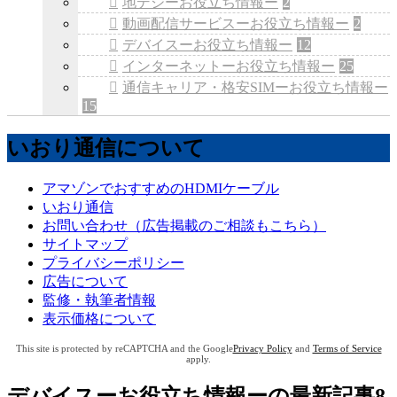
地デジーお役立ち情報ー
2
動画配信サービスーお役立ち情報ー
2
デバイスーお役立ち情報ー
12
インターネットーお役立ち情報ー
25
通信キャリア・格安SIMーお役立ち情報ー
15
いおり通信について
アマゾンでおすすめのHDMIケーブル
いおり通信
お問い合わせ（広告掲載のご相談もこちら）
サイトマップ
プライバシーポリシー
広告について
監修・執筆者情報
表示価格について
This site is protected by reCAPTCHA and the Google
Privacy Policy
and
Terms of Service
apply.
デバイスーお役立ち情報ー
の最新記事8