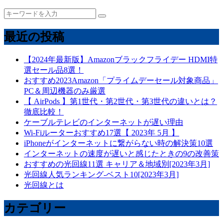
最近の投稿
【2024年最新版】Amazonブラックフライデー HDMI特
選セール品8選！
おすすめ2023Amazon「プライムデーセール対象商品」
PC＆周辺機器のみ厳選
【 AirPods 】第1世代・第2世代・第3世代の違いとは？
徹底比較！
ケーブルテレビのインターネットが遅い理由
Wi-Fiルーターおすすめ17選【 2023年 5月 】
iPhoneがインターネットに繋がらない時の解決策10選
インターネットの速度が遅いと感じたときの9の改善策
おすすめの光回線11選 キャリア＆地域別[2023年3月]
光回線人気ランキング-ベスト10[2023年3月]
光回線とは
カテゴリー