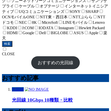
ク
ソニーネットワークコミュニケーションズ
サンワサ
プライ
ケーブル
オプテージ
インターネットイニシア
ティブ
UQコミュニケーションズ
SONY
SHARP
OCNモバイルONE
NTT東・西日本
NTTぷらら
NTT
ドコモ
NEC
8K
MicroSoft
LINEモバイル
Lenovo
KDDI
J:COM
IODATA
Instagram
Hewlett Packard
HDMI
Google
Dell
BIGLOBE
ASUS
Apple
楽
天
検索
CLOSE
おすすめの光回線
おすすめ記事
光回線
光回線 10Gbps 10種類・比較