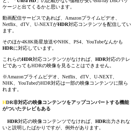
と、「
Ultra HD
」の記載がない価格が安いBlu-ray Discパッ
ケージと出てくるかと思います。
動画配信サービスであれば、Amazonプライムビデオ、
Netflix、dTV、U-NEXTが
HDR
対応コンテンツを配信してい
ます。
そのほか4K8K衛星放送やNHK、PS4、YouTubeなんかも
HDR
に対応しています。
これらの
HDR
対応コンテンツがなければ、
HDR
対応のテレ
ビであってもHDRの映像を見ることはできません。
※Amazonプライムビデオ、Netflix、dTV、U-NEXT、
NHK、YouTubeのHDR対応は一部の映像コンテンツに限ら
れます。
HDR
非対応の映像コンテンツをアップコンバートする機能
がついたテレビもある
HDR
対応の映像コンテンツでなければ、
HDR
出力されな
いと説明したばかりですが、例外があります。