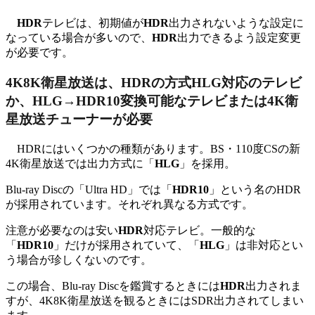
HDR
テレビは、初期値が
HDR
出力されないような設定に
なっている場合が多いので、
HDR
出力できるよう設定変更
が必要です。
4K8K衛星放送は、HDRの方式HLG対応のテレビ
か、HLG→HDR10変換可能なテレビまたは4K衛
星放送チューナーが必要
HDRにはいくつかの種類があります。BS・110度CSの新
4K衛星放送では出力方式に「
HLG
」を採用。
Blu-ray Discの「Ultra HD」では「
HDR10
」という名のHDR
が採用されています。それぞれ異なる方式です。
注意が必要なのは安い
HDR
対応テレビ。一般的な
「
HDR10
」だけが採用されていて、「
HLG
」は非対応とい
う場合が珍しくないのです。
この場合、Blu-ray Discを鑑賞するときには
HDR
出力されま
すが、4K8K衛星放送を観るときにはSDR出力されてしまい