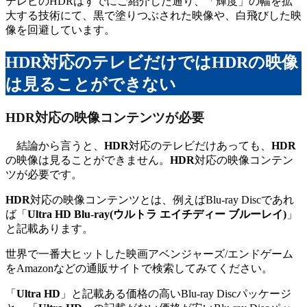
テレビのHDRはすでにご紹介した通り、「輝度」の幅を拡
大する技術にて、黒で塗りつぶされた映像や、白飛びした映
像を回避しています。
HDR対応のテレビだけではHDRの映像
は見ることができない
HDR
対応の映像コンテンツが必要
結論から言うと、
HDR
対応のテレビだけあっても、
HDR
の映像は見ることができません。
HDR
対応の映像コンテン
ツが必要です。
HDR
対応の映像コンテンツとは、例えばBlu-ray Discであれ
ば「
Ultra HD Blu-ray(ウルトラ エイチディー ブルーレイ)
」
と記載あります。
世界で一番大ヒットした映画アベンジャーズ/エンドゲーム
をAmazonなどの通販サイトで検索してみてください。
「
Ultra HD
」と記載ある価格の高いBlu-ray Discパッケージ