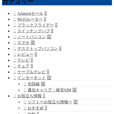
カテゴリー
Amazonセール
1
Wi-Fiルーター
5
ブラックフライデー
1
スイッチングハブ
1
ノートパソコン
19
スマホ
11
デスクトップパソコン
7
レビュー
1
テレビ
1
チェア
1
ケーブルテレビ
3
インターネット
10
光回線
27
通信キャリア・格安SIM
15
お役立ち情報
9
ソフトーお役立ち情報ー
24
おすすめ
6