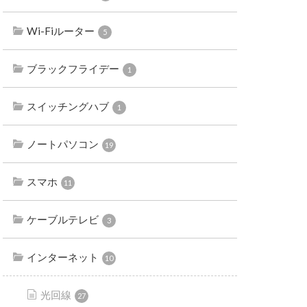
Wi-Fiルーター
5
ブラックフライデー
1
スイッチングハブ
1
ノートパソコン
19
スマホ
11
ケーブルテレビ
3
インターネット
10
光回線
27