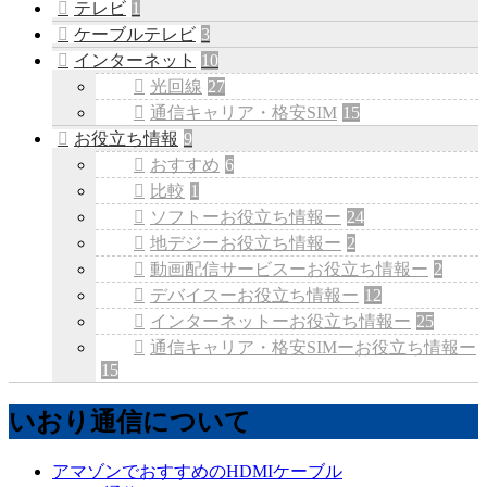
テレビ
1
ケーブルテレビ
3
インターネット
10
光回線
27
通信キャリア・格安SIM
15
お役立ち情報
9
おすすめ
6
比較
1
ソフトーお役立ち情報ー
24
地デジーお役立ち情報ー
2
動画配信サービスーお役立ち情報ー
2
デバイスーお役立ち情報ー
12
インターネットーお役立ち情報ー
25
通信キャリア・格安SIMーお役立ち情報ー
15
いおり通信について
アマゾンでおすすめのHDMIケーブル