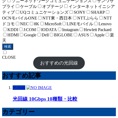
ク
ソニーネットワークコミュニケーションズ
サンワサ
プライ
ケーブル
オプテージ
インターネットイニシア
ティブ
UQコミュニケーションズ
SONY
SHARP
OCNモバイルONE
NTT東・西日本
NTTぷらら
NTT
ドコモ
NEC
8K
MicroSoft
LINEモバイル
Lenovo
KDDI
J:COM
IODATA
Instagram
Hewlett Packard
HDMI
Google
Dell
BIGLOBE
ASUS
Apple
楽
天
検索
CLOSE
おすすめの光回線
おすすめ記事
光回線
光回線 10Gbps 10種類・比較
カテゴリー