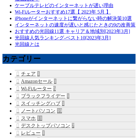
ケーブルテレビのインターネットが遅い理由
Wi-Fiルーターおすすめ17選【 2023年 5月 】
iPhoneがインターネットに繋がらない時の解決策10選
インターネットの速度が遅いと感じたときの9の改善策
おすすめの光回線11選 キャリア＆地域別[2023年3月]
光回線人気ランキング-ベスト10[2023年3月]
光回線とは
カテゴリー
チェア
1
Amazonセール
1
Wi-Fiルーター
5
ブラックフライデー
1
スイッチングハブ
1
ノートパソコン
19
スマホ
11
デスクトップパソコン
7
レビュー
1