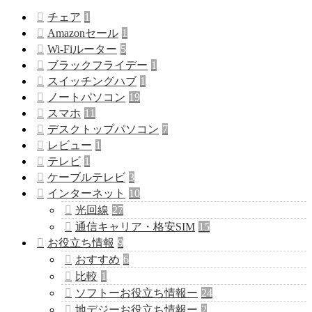
チェア
1
Amazonセール
1
Wi-Fiルーター
5
ブラックフライデー
1
スイッチングハブ
1
ノートパソコン
19
スマホ
11
デスクトップパソコン
7
レビュー
1
テレビ
1
ケーブルテレビ
3
インターネット
10
光回線
27
通信キャリア・格安SIM
15
お役立ち情報
9
おすすめ
6
比較
1
ソフトーお役立ち情報ー
24
地デジーお役立ち情報ー
2