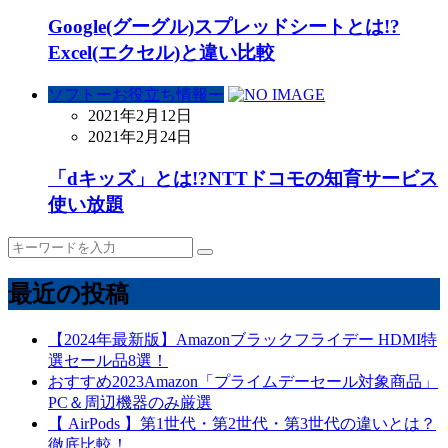
Google(グーグル)スプレッドシートとは!?
Excel(エクセル)と違い比較
ソフトーお役立ち情報ー
2021年2月12日
2021年2月24日
「dキッズ」とは!?NTTドコモの知育サービス
使い放題
最近の投稿
【2024年最新版】Amazonブラックフライデー HDMI特
選セール品8選！
おすすめ2023Amazon「プライムデーセール対象商品」
PC＆周辺機器のみ厳選
【 AirPods 】第1世代・第2世代・第3世代の違いとは？
徹底比較！