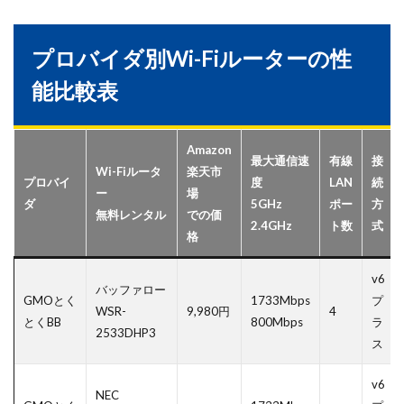
プロバイダ別Wi-Fiルーターの性
能比較表
Amazon
最大通信速
有線
接
Wi-Fiルータ
楽天市
プロバイ
度
LAN
続
ー
場
ダ
5GHz
ポー
方
無料レンタル
での価
2.4GHz
ト数
式
格
v6
バッファロー
GMOとく
1733Mbps
プ
WSR-
9,980円
4
とくBB
800Mbps
ラ
2533DHP3
ス
v6
NEC