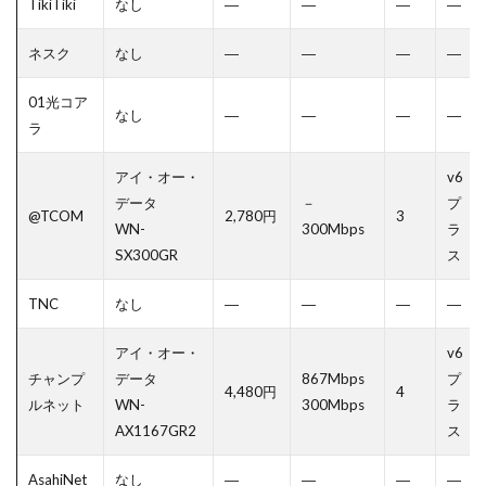
TikiTiki
なし
―
―
―
―
ネスク
なし
―
―
―
―
01光コア
なし
―
―
―
―
ラ
アイ・オー・
v6
データ
－
プ
@TCOM
2,780円
3
WN-
300Mbps
ラ
SX300GR
ス
TNC
なし
―
―
―
―
アイ・オー・
v6
チャンプ
データ
867Mbps
プ
4,480円
4
ルネット
WN-
300Mbps
ラ
AX1167GR2
ス
AsahiNet
なし
―
―
―
―