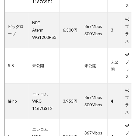
1167GST2
ス
v6
NEC
ビッグロ
867Mbps
プ
Aterm
6,300円
3
ーブ
300Mbps
ラ
WG1200HS3
ス
v6
未公
プ
SIS
未公開
―
未公開
開
ラ
ス
v6
エレコム
867Mbps
プ
hi-ho
WRC-
3,955円
4
300Mbps
ラ
1167GST2
ス
v6
エレコム
867Mbps
プ