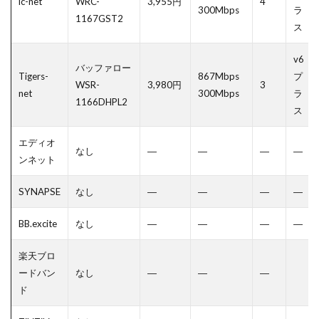
ic-net
WRC-
3,955円
4
300Mbps
ラ
1167GST2
ス
v6
バッファロー
Tigers-
867Mbps
プ
WSR-
3,980円
3
net
300Mbps
ラ
1166DHPL2
ス
エディオ
なし
―
―
―
―
ンネット
SYNAPSE
なし
―
―
―
―
BB.excite
なし
―
―
―
―
楽天ブロ
ードバン
なし
―
―
―
ド