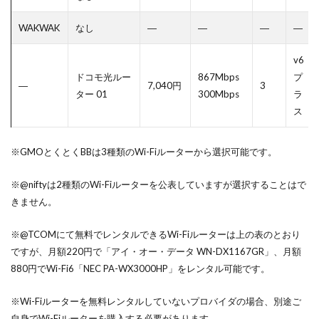
WAKWAK
なし
―
―
―
―
v6
ドコモ光ルー
867Mbps
プ
―
7,040円
3
ター 01
300Mbps
ラ
ス
※GMOとくとくBBは3種類のWi-Fiルーターから選択可能です。
※@niftyは2種類のWi-Fiルーターを公表していますが選択することはで
きません。
※@TCOMにて無料でレンタルできるWi-Fiルーターは上の表のとおり
ですが、月額220円で「アイ・オー・データ WN-DX1167GR」、月額
880円でWi-Fi6「NEC PA-WX3000HP」をレンタル可能です。
※Wi-Fiルーターを無料レンタルしていないプロバイダの場合、別途ご
自身でWi-Fiルーターを購入する必要があります。